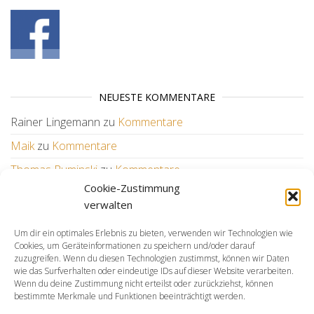
NEUESTE KOMMENTARE
Rainer Lingemann
zu
Kommentare
Maik
zu
Kommentare
Thomas Ruminski
zu
Kommentare
Cookie-Zustimmung
Wilfried
zu
Kommentare
verwalten
Um dir ein optimales Erlebnis zu bieten, verwenden wir Technologien wie
WEITERE LINKS
Cookies, um Geräteinformationen zu speichern und/oder darauf
zuzugreifen. Wenn du diesen Technologien zustimmst, können wir Daten
KSV
wie das Surfverhalten oder eindeutige IDs auf dieser Website verarbeiten.
BSH
Wenn du deine Zustimmung nicht erteilst oder zurückziehst, können
bestimmte Merkmale und Funktionen beeinträchtigt werden.
LSN