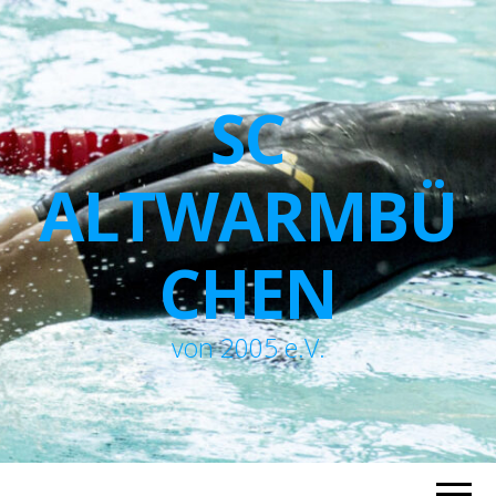
SC
ALTWARMBÜ
CHEN
von 2005 e.V.