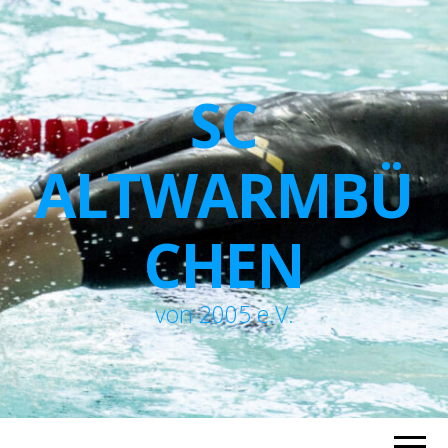
SC
ALTWARMBÜ
CHEN
von 2005 e.V.