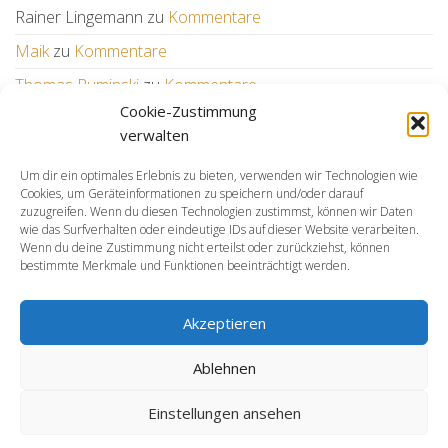
Rainer Lingemann
zu
Kommentare
Maik
zu
Kommentare
Thomas Ruminski
zu
Kommentare
Cookie-Zustimmung
Wilfried
zu
Kommentare
verwalten
Um dir ein optimales Erlebnis zu bieten, verwenden wir Technologien wie
WEITERE LINKS
Cookies, um Geräteinformationen zu speichern und/oder darauf
zuzugreifen. Wenn du diesen Technologien zustimmst, können wir Daten
KSV
wie das Surfverhalten oder eindeutige IDs auf dieser Website verarbeiten.
BSH
Wenn du deine Zustimmung nicht erteilst oder zurückziehst, können
bestimmte Merkmale und Funktionen beeinträchtigt werden.
LSN
DSV
Hallenbad Awb
Akzeptieren
RSB
Ablehnen
Einstellungen ansehen
Stolz präsentiert von
WordPress
|
Theme:
Master
Blog