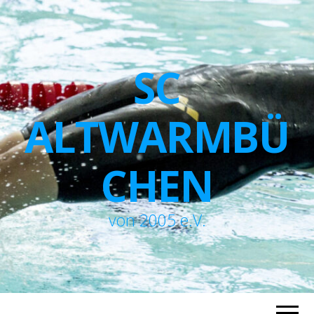
SC
ALTWARMBÜ
CHEN
von 2005 e.V.