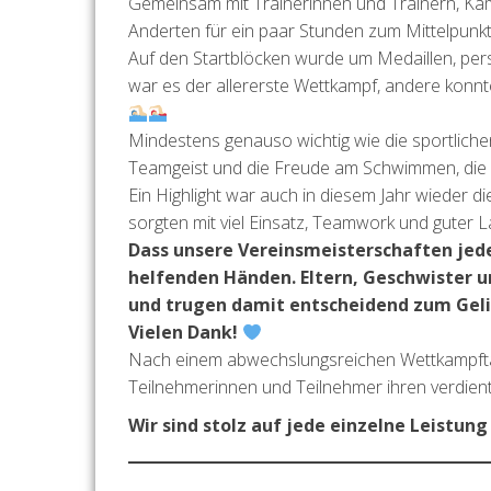
Gemeinsam mit Trainerinnen und Trainern, Kam
Anderten für ein paar Stunden zum Mittelpunk
Auf den Startblöcken wurde um Medaillen, pers
war es der allererste Wettkampf, andere konnte
Mindestens genauso wichtig wie die sportliche
Teamgeist und die Freude am Schwimmen, die
Ein Highlight war auch in diesem Jahr wieder d
sorgten mit viel Einsatz, Teamwork und guter
Dass unsere Vereinsmeisterschaften jedes
helfenden Händen. Eltern, Geschwister u
und trugen damit entscheidend zum Gelin
Vielen Dank!
Nach einem abwechslungsreichen Wettkampftag f
Teilnehmerinnen und Teilnehmer ihren verdient
Wir sind stolz auf jede einzelne Leistun