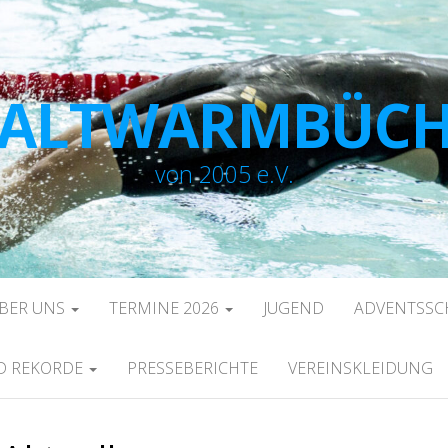
 ALTWARMBÜC
von 2005 e.V.
ÜBER UNS
TERMINE 2026
JUGEND
ADVENTSS
ND REKORDE
PRESSEBERICHTE
VEREINSKLEIDUNG