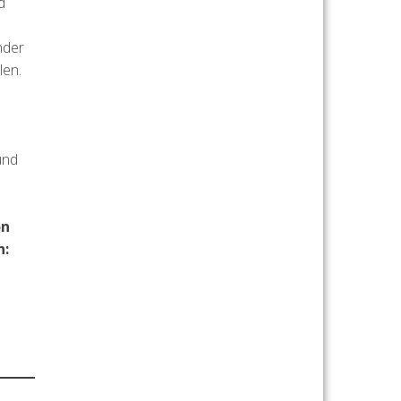
d
nder
len.
und
on
n: