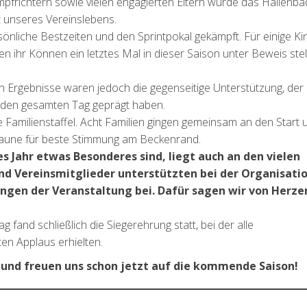
pfrichtern sowie vielen engagierten Eltern wurde das Hallenba
t unseres Vereinslebens.
önliche Bestzeiten und den Sprintpokal gekämpft. Für einige Ki
n ihr Können ein letztes Mal in dieser Saison unter Beweis stel
n Ergebnisse waren jedoch die gegenseitige Unterstützung, der
 den gesamten Tag geprägt haben.
ie Familienstaffel. Acht Familien gingen gemeinsam an den Start 
 Laune für beste Stimmung am Beckenrand.
 Jahr etwas Besonderes sind, liegt auch an den vielen
nd Vereinsmitglieder unterstützten bei der Organisati
gen der Veranstaltung bei. Dafür sagen wir von Herze
and schließlich die Siegerehrung statt, bei der alle
en Applaus erhielten.
g und freuen uns schon jetzt auf die kommende Saison!