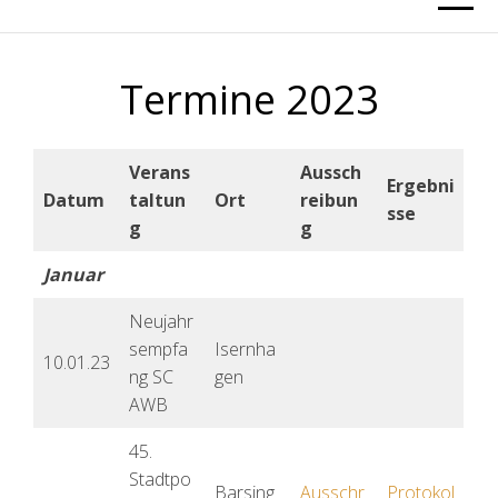
Termine 2023
Verans
Aussch
Ergebni
Datum
taltun
Ort
reibun
sse
g
g
Januar
Neujahr
sempfa
Isernha
10.01.23
ng SC
gen
AWB
45.
Stadtpo
Barsing
Ausschr
Protokol