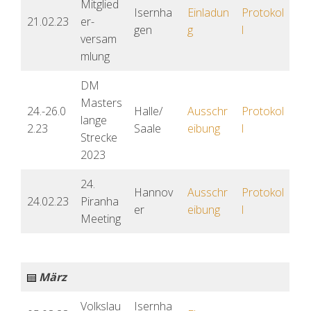
Mitglied
Isernha
Einladun
Protokol
21.02.23
er-
gen
g
l
versam
mlung
DM
Masters
24.-26.0
Halle/
Ausschr
Protokol
lange
2.23
Saale
eibung
l
Strecke
2023
24.
Hannov
Ausschr
Protokol
24.02.23
Piranha
er
eibung
l
Meeting
März
Volkslau
Isernha