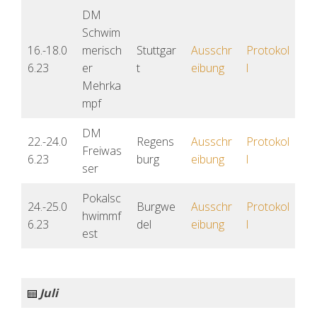
DM
Schwim
16.-18.0
merisch
Stuttgar
Ausschr
Protokol
6.23
er
t
eibung
l
Mehrka
mpf
DM
22.-24.0
Regens
Ausschr
Protokol
Freiwas
6.23
burg
eibung
l
ser
Pokalsc
24.-25.0
Burgwe
Ausschr
Protokol
hwimmf
6.23
del
eibung
l
est
Juli