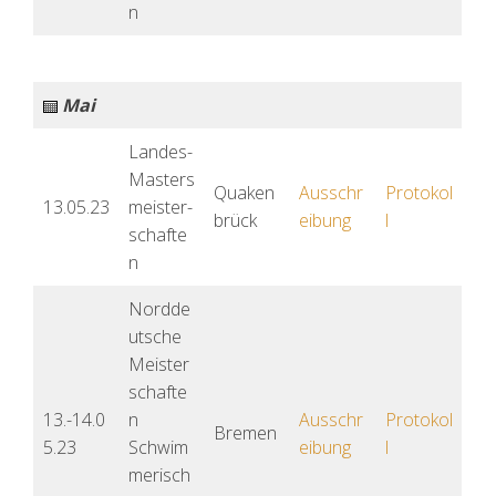
n
Mai
Landes-
Masters
Quaken
Ausschr
Protokol
13.05.23
meister-
brück
eibung
l
schafte
n
Nordde
utsche
Meister
schafte
13.-14.0
n
Ausschr
Protokol
Bremen
5.23
Schwim
eibung
l
merisch