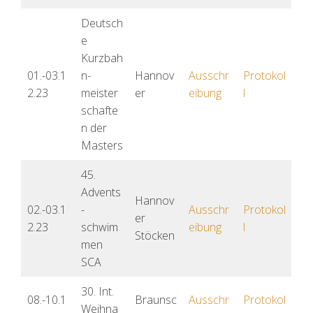
Deutsch
e
Kurzbah
01.-03.1
n-
Hannov
Ausschr
Protokol
2.23
meister
er
eibung
l
schafte
n der
Masters
45.
Advents
Hannov
02.-03.1
-
Ausschr
Protokol
er
2.23
schwim
eibung
l
Stöcken
men
SCA
30. Int.
08.-10.1
Braunsc
Aussc
hr
Protokol
Weihna