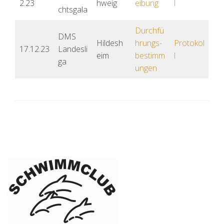
2.23
hweig
eibung
l
chtsgala
Durchfü
DMS
Hildesh
hrungs-
Protokol
17.12.23
Landesli
eim
bestimm
l
ga
ungen