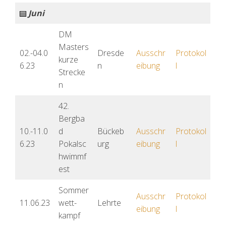
Juni
DM
Masters
02.-04.0
Dresde
Ausschr
Protokol
kurze
6.23
n
eibung
l
Strecke
n
42.
Bergba
10.-11.0
d
Bückeb
Ausschr
Protokol
6.23
Pokalsc
urg
eibung
l
hwimmf
est
Sommer
Ausschr
Protokol
11.06.23
wett-
Lehrte
eibung
l
kampf