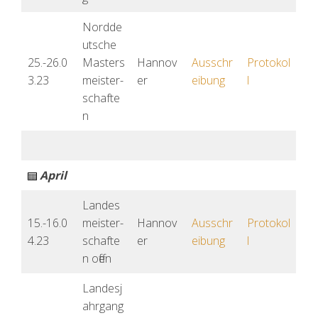
Nordde
utsche
25.-26.0
Masters
Hannov
Ausschr
Protokol
3.23
meister-
er
eibung
l
schafte
n
April
Landes
15.-16.0
meister-
Hannov
Ausschr
Protokol
4.23
schafte
er
eibung
l
n offen
Landesj
ahrgang