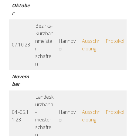
Oktobe
r
Bezirks-
Kurzbah
nmeiste
Hannov
Ausschr
Protokol
07.10.23
r-
er
ei
bung
l
schafte
n
Novem
ber
Landesk
urzbahn
04.-05.1
-
Hannov
Ausschr
Protokol
1.23
meister
er
eibung
l
schafte
n