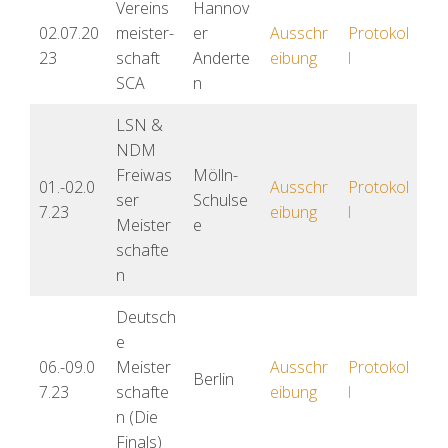
Vereins
Hannov
02.07.20
meister-
er
Ausschr
Protokol
23
schaft
Anderte
eibung
l
SCA
n
LSN &
NDM
Freiwas
Mölln-
01.-02.0
Ausschr
Protokol
ser
Schulse
7.23
eibung
l
Meister
e
schafte
n
Deutsch
e
06.-09.0
Meister
Ausschr
Protokol
Berlin
7.23
schafte
eibung
l
n (Die
Finals)