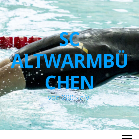
SC
ALTWARMBÜ
CHEN
von 2005 e.V.