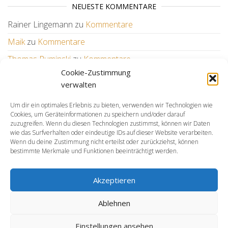
NEUESTE KOMMENTARE
Rainer Lingemann
zu
Kommentare
Maik
zu
Kommentare
Thomas Ruminski
zu
Kommentare
Cookie-Zustimmung
Wilfried
zu
Kommentare
verwalten
Um dir ein optimales Erlebnis zu bieten, verwenden wir Technologien wie
WEITERE LINKS
Cookies, um Geräteinformationen zu speichern und/oder darauf
zuzugreifen. Wenn du diesen Technologien zustimmst, können wir Daten
KSV
wie das Surfverhalten oder eindeutige IDs auf dieser Website verarbeiten.
BSH
Wenn du deine Zustimmung nicht erteilst oder zurückziehst, können
bestimmte Merkmale und Funktionen beeinträchtigt werden.
LSN
DSV
Hallenbad Awb
Akzeptieren
RSB
Ablehnen
Einstellungen ansehen