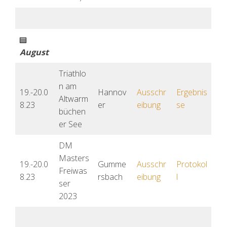
August
Triathlo
n am
19.-20.0
Hannov
Ausschr
Ergebnis
Altwarm
8.23
er
eibung
se
büchen
er See
DM
Masters
19.-20.0
Gumme
Ausschr
Protokol
Freiwas
8.23
rsbach
eibung
l
ser
2023