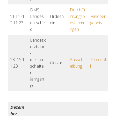
DMSJ
Durchfü
11.11.-1
Landes
Hildesh
hrungsb
Meldeer
2.11.23
entschei
eim
estimmu
gebnis
d
ngen
Landesk
urzbahn
-
18.-19.1
meister
Ausschr
Protokol
Goslar
1.23
schafte
eibung
l
n
Jahrgän
ge
Dezem
ber