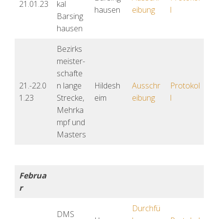
21.01.23
kal
hausen
eibung
l
Barsing
hausen
Bezirks
meister-
schafte
21.-22.0
n lange
Hildesh
Ausschr
Protokol
1.23
Strecke,
eim
eibung
l
Mehrka
mpf und
Masters
Februa
r
Durchfü
DMS