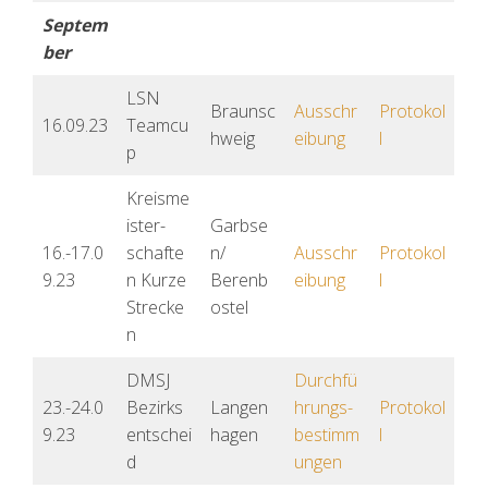
Septem
ber
LSN
Braunsc
Ausschr
Protokol
16.09.23
Teamcu
hweig
eibung
l
p
Kreisme
ister-
Garbse
16.-17.0
schafte
n/
Ausschr
Protokol
9.23
n Kurze
Berenb
eibung
l
Strecke
ostel
n
DMSJ
Durchfü
23.-24.0
Bezirks
Langen
hrungs-
Protokol
9.23
entschei
hagen
bestimm
l
d
ungen