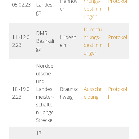
Hannov
hrungs-
Protokol
05.02.23
Landesli
er
bestimm
l
ga
ungen
Durchfü
DMS
11.-12.0
Hildesh
hrungs-
Protokol
Bezirksli
2.23
eim
bestimm
l
ga
ungen
Nordde
utsche
und
18.-19.0
Landes
Braunsc
Ausschr
Protokol
2.23
meister-
hweig
eibung
l
schafte
n Lange
Strecke
17.