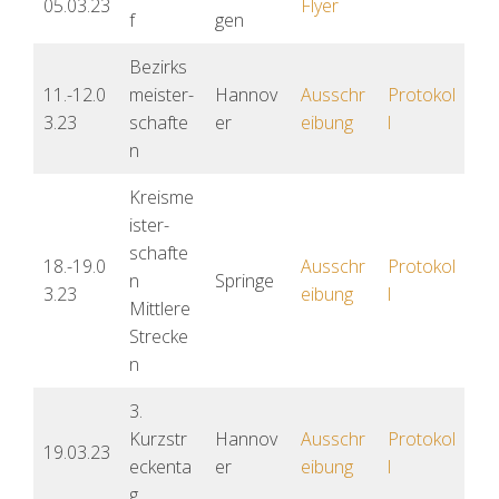
05.03.23
Flyer
f
gen
Bezirks
11.-12.0
meister-
Hannov
Ausschr
Protokol
3.23
schafte
er
eibung
l
n
Kreisme
ister-
schafte
18.-19.0
Ausschr
Protokol
n
Springe
3.23
eibung
l
Mittlere
Strecke
n
3.
Kurzstr
Hannov
Ausschr
Protokol
19.03.23
eckenta
er
eibung
l
g