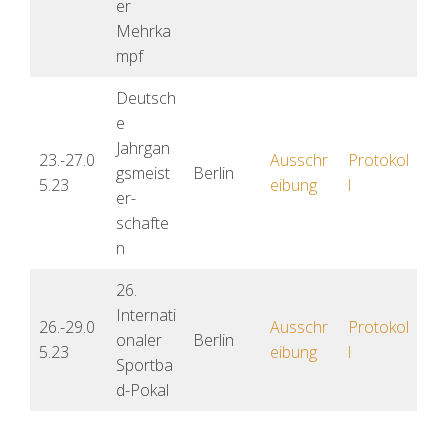
er
Mehrka
mpf
Deutsch
e
Jahrgan
23.-27.0
Ausschr
Pr
otokol
gsmeist
Berlin
5.23
eibung
l
er-
schafte
n
26.
Internati
26.-29.0
Ausschr
Protokol
onaler
Berlin
5.23
eibung
l
Sportba
d-Pokal