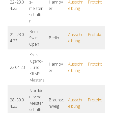
22.-23.0
s-
Hannov
Ausschr
Protokol
4.23
meister
er
eibung
l
schafte
n
Berlin
21.-23.0
Ausschr
Protokol
Swim
Berlin
4.23
eibung
l
Open
Kreis-
Jugend-
Hannov
Ausschr
Protokol
22.04.23
E und
er
eibung
l
KRMS
Masters
Nordde
utsche
28.-30.0
Braunsc
Ausschr
Protokol
Meister
4.23
hweig
eibung
l
schafte