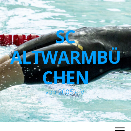
SC
ALTWARMBÜ
CHEN
von 2005 e.V.