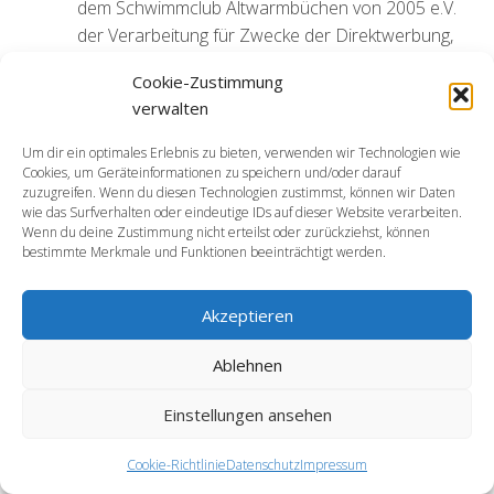
dem Schwimmclub Altwarmbüchen von 2005 e.V.
der Verarbeitung für Zwecke der Direktwerbung,
so wird der Schwimmclub Altwarmbüchen von
Cookie-Zustimmung
2005 e.V. die personenbezogenen Daten nicht
verwalten
mehr für diese Zwecke verarbeiten. Zudem hat
die betroffene Person das Recht, aus Gründen,
Um dir ein optimales Erlebnis zu bieten, verwenden wir Technologien wie
die sich aus ihrer besonderen Situation ergeben,
Cookies, um Geräteinformationen zu speichern und/oder darauf
zuzugreifen. Wenn du diesen Technologien zustimmst, können wir Daten
gegen die sie betreffende Verarbeitung
wie das Surfverhalten oder eindeutige IDs auf dieser Website verarbeiten.
personenbezogener Daten, die bei dem
Wenn du deine Zustimmung nicht erteilst oder zurückziehst, können
bestimmte Merkmale und Funktionen beeinträchtigt werden.
Schwimmclub Altwarmbüchen von 2005 e.V. zu
wissenschaftlichen oder historischen
Forschungszwecken oder zu statistischen
Akzeptieren
Zwecken gemäß Art. 89 Abs. 1 DS-GVO erfolgen,
Ablehnen
Widerspruch einzulegen, es sei denn, eine solche
Verarbeitung ist zur Erfüllung einer im
Einstellungen ansehen
öffentlichen Interesse liegenden Aufgabe
erforderlich. Zur Ausübung des Rechts auf
Cookie-Richtlinie
Datenschutz
Impressum
Widerspruch kann sich die betroffene Person