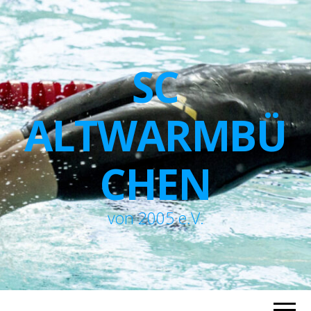
SC
ALTWARMBÜ
CHEN
von 2005 e.V.