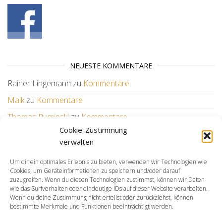
NEUESTE KOMMENTARE
Rainer Lingemann
zu
Kommentare
Maik
zu
Kommentare
Thomas Ruminski
zu
Kommentare
Cookie-Zustimmung
Wilfried
zu
Kommentare
verwalten
Um dir ein optimales Erlebnis zu bieten, verwenden wir Technologien wie
WEITERE LINKS
Cookies, um Geräteinformationen zu speichern und/oder darauf
zuzugreifen. Wenn du diesen Technologien zustimmst, können wir Daten
KSV
wie das Surfverhalten oder eindeutige IDs auf dieser Website verarbeiten.
BSH
Wenn du deine Zustimmung nicht erteilst oder zurückziehst, können
bestimmte Merkmale und Funktionen beeinträchtigt werden.
LSN
DSV