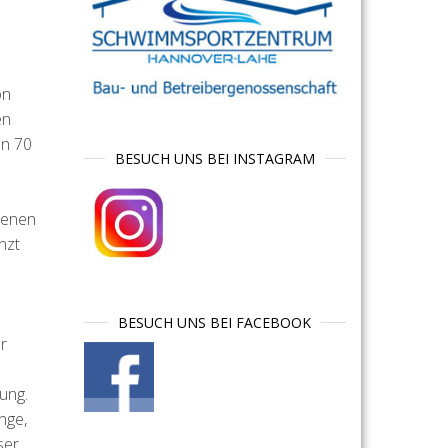
on
en
nn 70
BESUCH UNS BEI INSTAGRAM
denen
nzt
BESUCH UNS BEI FACEBOOK
r
ung.
nge,
ser