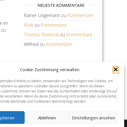
NEUESTE KOMMENTARE
Rainer Lingemann
zu
Kommentare
e im
Maik
zu
Kommentare
 zu
Thomas Ruminski
zu
Kommentare
Wilfried
zu
Kommentare
WEITERE LINKS
äßig
Cookie-Zustimmung verwalten
KSV
en
BSH
ptimales Erlebnis zu bieten, verwenden wir Technologien wie Cookies, um
mationen zu speichern und/oder darauf zuzugreifen. Wenn du diesen
LSN
 zustimmst, können wir Daten wie das Surfverhalten oder eindeutige IDs auf
DSV
te verarbeiten. Wenn du deine Zustimmung nicht erteilst oder zurückziehst,
Hallenbad Awb
immte Merkmale und Funktionen beeinträchtigt werden.
RSB
ptieren
Ablehnen
Einstellungen ansehen