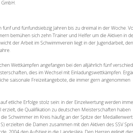
er GmbH.
n fünf und fünfundsiebzig Jahren bis zu dreimal in der Woche. V
ern bemühen sich zehn Trainer und Helfer um die Aktiven in d
cht der Arbeit im Schwimmverein liegt in der Jugendarbeit, de
Jahre.
ichen Wettkämpfen angefangen bei den alljährlich fünf verschie
sterschaften, dies im Wechsel mit Einladungswettkämpfen. Ergä
reiche saisonale Freizeitangebote, die immer gern angenommen
uf etliche Erfolge stolz sein: in der Einzelwertung werden imme
 erzielt, die Qualifikation zu deutschen Meisterschaften haben
 die Schwimmer im Kreis häufig an der Spitze der Medaillenwert
erzielten die Damen zusammen mit den Aktiven des SSV Spri
e, 2004 den Aufstieg in die Landesliga. Den Herren gelingt die