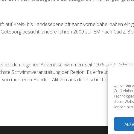
ft auf Kreis- bis Landesebene oft ganz vorne dabei haben einig
n Göteborg besucht, andere fuhren 2009 zur EM nach Cadiz. Bis
nell mit dem eigenen Adventsschwimmen: seit 1976 am 1. Advent
reichste Schwimmveranstaltung der Region. Es erfreut sich regelm
hr von mehreren Hundert Aktiven aus durchschnittlich 15 Verein
Um dir ein o
Geräteinfor
Technologien
dieser Websi
können best
Akze