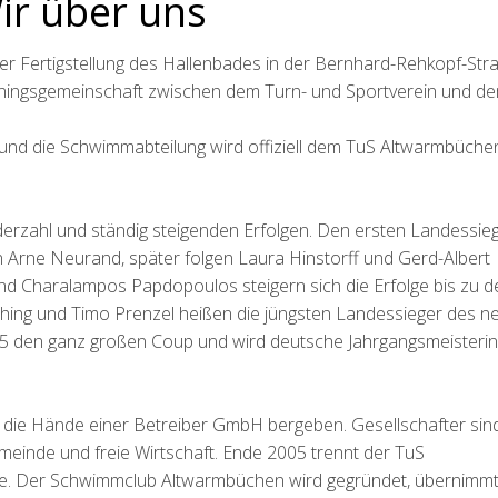
ir über uns
der Fertigstellung des Hallenbades in der Bernhard-Rehkopf-Str
ainingsgemeinschaft zwischen dem Turn- und Sportverein und d
und die Schwimmabteilung wird offiziell dem TuS Altwarmbüche
derzahl und ständig steigenden Erfolgen. Den ersten Landessieg
 Arne Neurand, später folgen Laura Hinstorff und Gerd-Albert
d Charalampos Papdopoulos steigern sich die Erfolge bis zu d
ing und Timo Prenzel heißen die jüngsten Landessieger des n
05 den ganz großen Coup und wird deutsche Jahrgangsmeisterin
 die Hände einer Betreiber GmbH bergeben. Gesellschafter sin
inde und freie Wirtschaft. Ende 2005 trennt der TuS
e. Der Schwimmclub Altwarmbüchen wird gegründet, übernimmt