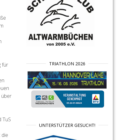
aße
em
n
TRIATHLON 2026
 für
en
euen
 über
d TuS
UNTERSTÜTZER GESUCHT!
 die