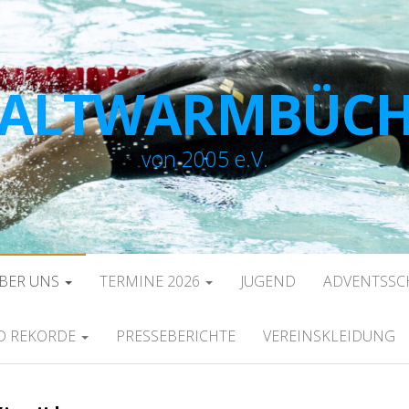
 ALTWARMBÜC
von 2005 e.V.
ÜBER UNS
TERMINE 2026
JUGEND
ADVENTSS
ND REKORDE
PRESSEBERICHTE
VEREINSKLEIDUNG